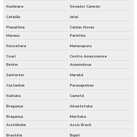
Itumbiara
Senador Canedo
Catalão
Jataí
Planaltina
Caldas Novas
Manaus
Parintins
Itacoatiara
Manacapuru
Coari
Centro Amazonense
Belém
Ananindeua
Santarém
Marabá
Castanhal
Parauapebas
Itaituba
Cametá
Bragança
Abaetetuba
Bragança
Marituba
Acrelândia
Assis Brasil
Brasiléia
Bujari