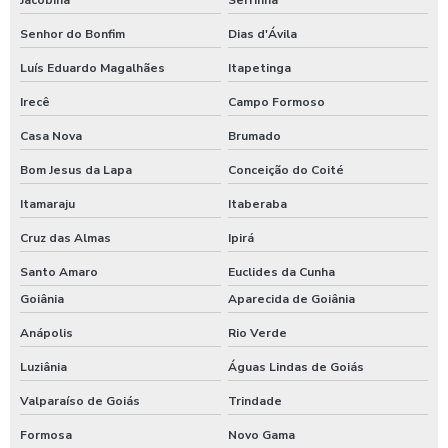
Senhor do Bonfim
Dias d'Ávila
Luís Eduardo Magalhães
Itapetinga
Irecê
Campo Formoso
Casa Nova
Brumado
Bom Jesus da Lapa
Conceição do Coité
Itamaraju
Itaberaba
Cruz das Almas
Ipirá
Santo Amaro
Euclides da Cunha
Goiânia
Aparecida de Goiânia
Anápolis
Rio Verde
Luziânia
Águas Lindas de Goiás
Valparaíso de Goiás
Trindade
Formosa
Novo Gama