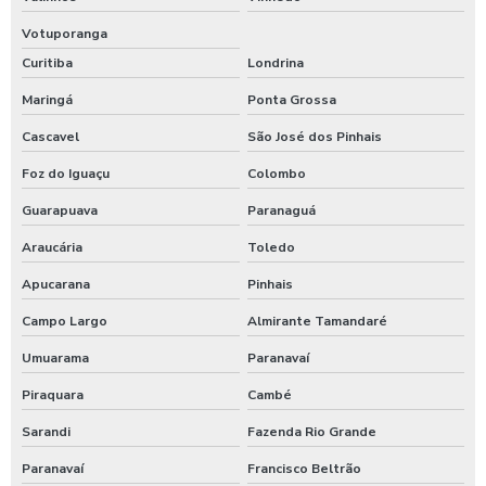
Votuporanga
Curitiba
Londrina
Maringá
Ponta Grossa
Cascavel
São José dos Pinhais
Foz do Iguaçu
Colombo
Guarapuava
Paranaguá
Araucária
Toledo
Apucarana
Pinhais
Campo Largo
Almirante Tamandaré
Umuarama
Paranavaí
Piraquara
Cambé
Sarandi
Fazenda Rio Grande
Paranavaí
Francisco Beltrão