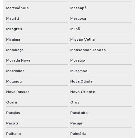
Empresa de terraplanagem no nordeste
Martinópole
Massapê
Empresa especializada em terraplanagem
Mauriti
Meruoca
Empresa terraplanagem em alagoas
Milagres
Milhã
Miraíma
Missão Velha
Empresa terraplanagem em sergipe
Mombaça
Monsenhor Tabosa
Preço de terraplanagem no ceará
Morada Nova
Moraújo
Serviço de terraplanagem na paraíba
Morrinhos
Mucambo
Terraplanagem em pernambuco
Mulungu
Nova Olinda
Nova Russas
Novo Oriente
Terraplanagem no piauí
Ocara
Orós
Terraplanagem para projetos de grande escala
Pacajus
Pacatuba
Pacoti
Pacujá
Palhano
Palmácia