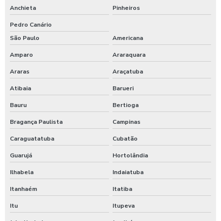
Anchieta
Pinheiros
Pedro Canário
São Paulo
Americana
Amparo
Araraquara
Araras
Araçatuba
Atibaia
Barueri
Bauru
Bertioga
Bragança Paulista
Campinas
Caraguatatuba
Cubatão
Guarujá
Hortolândia
Ilhabela
Indaiatuba
Itanhaém
Itatiba
Itu
Itupeva