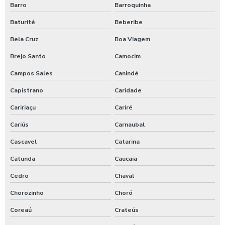
Barro
Barroquinha
Terraplanagem para pavimentação
Baturité
Beberibe
Terraplanagem preço
Bela Cruz
Boa Viagem
Terraplanagem preço m3
Brejo Santo
Camocim
Terraplanagem valor
Campos Sales
Canindé
Capistrano
Caridade
Terraplenagem serviços
Caririaçu
Cariré
Topografia obras grandes no ceará
Cariús
Carnaubal
Trator de pneus para obras no ceará
Cascavel
Catarina
Valor do aluguel de retroescavadeira
Catunda
Caucaia
Cedro
Chaval
Valor do serviço de terraplanagem
Chorozinho
Choró
Valor pavimentação ceará
Coreaú
Crateús
Valor supressão vegetal no ceará