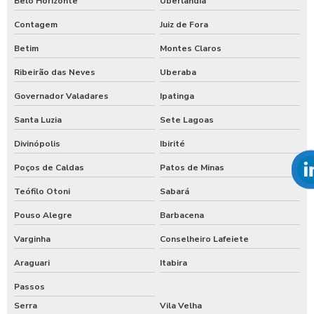
Belo Horizonte
Uberlândia
Contagem
Juiz de Fora
Betim
Montes Claros
Ribeirão das Neves
Uberaba
Governador Valadares
Ipatinga
Santa Luzia
Sete Lagoas
Divinópolis
Ibirité
Poços de Caldas
Patos de Minas
Teófilo Otoni
Sabará
Pouso Alegre
Barbacena
Varginha
Conselheiro Lafeiete
Araguari
Itabira
Passos
Serra
Vila Velha