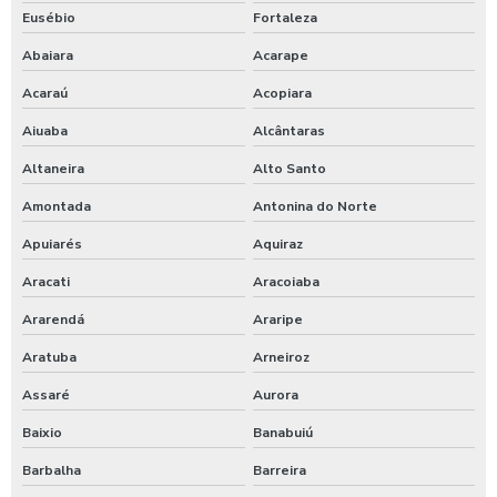
Eusébio
Fortaleza
Serviço de supressão mecânica
Abaiara
Acarape
Serviço de terraplanagem
Acaraú
Acopiara
Aiuaba
Alcântaras
Serviço de topografia no ceará
Altaneira
Alto Santo
Serviços de terraplanagem preço
Amontada
Antonina do Norte
Supressão vegetal empresas
Apuiarés
Aquiraz
Terraplanagem e escavação preço
Aracati
Aracoiaba
Ararendá
Araripe
Terraplanagem e locação de obra
Aratuba
Arneiroz
Terraplanagem empresa
Assaré
Aurora
Terraplanagem orçamento
Baixio
Banabuiú
Terraplanagem para construção civil
Barbalha
Barreira