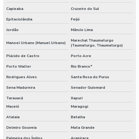
Capixaba
Cruzeiro do Sul
Epitaciolândia
Feijó
Jordão
Mâncio Lima
Marechal Thaumaturgo
Manoel Urbano (Manuel Urbano)
(Taumaturgo, Thaumaturgo)
Plácido de Castro
Porto Acre
Porto Walter
Rio Branco*
Rodrigues Alves
Santa Rosa do Purus
Sena Madureira
Senador Guiomard
Tarauacá
Xapuri
Maceió
Maragogi
Atalaia
Batalha
Delmiro Gouveia
Mata Grande
Palmeira dos Índios
Arapiraca