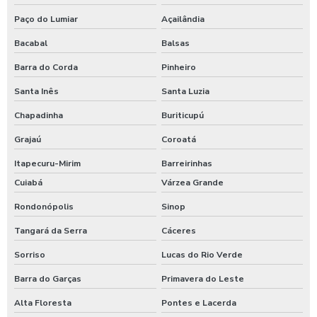
Paço do Lumiar
Açailândia
Bacabal
Balsas
Barra do Corda
Pinheiro
Santa Inês
Santa Luzia
Chapadinha
Buriticupú
Grajaú
Coroatá
Itapecuru-Mirim
Barreirinhas
Cuiabá
Várzea Grande
Rondonópolis
Sinop
Tangará da Serra
Cáceres
Sorriso
Lucas do Rio Verde
Barra do Garças
Primavera do Leste
Alta Floresta
Pontes e Lacerda