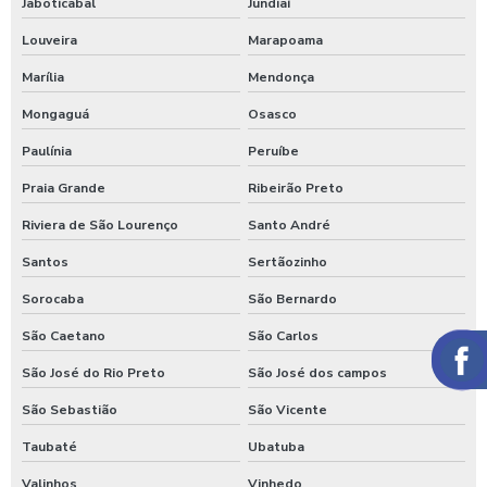
Jaboticabal
Jundiaí
Louveira
Marapoama
Marília
Mendonça
Mongaguá
Osasco
Paulínia
Peruíbe
Praia Grande
Ribeirão Preto
Riviera de São Lourenço
Santo André
Santos
Sertãozinho
Sorocaba
São Bernardo
São Caetano
São Carlos
São José do Rio Preto
São José dos campos
São Sebastião
São Vicente
Taubaté
Ubatuba
Valinhos
Vinhedo