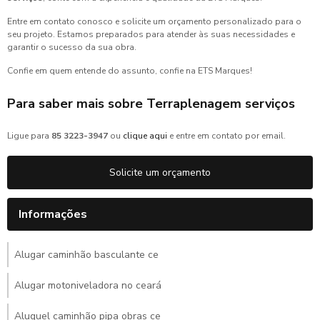
Entre em contato conosco e solicite um orçamento personalizado para o
seu projeto. Estamos preparados para atender às suas necessidades e
garantir o sucesso da sua obra.
Confie em quem entende do assunto, confie na ETS Marques!
Para saber mais sobre Terraplenagem serviços
Ligue para
85 3223-3947
ou
clique aqui
e entre em contato por email.
Solicite um orçamento
Informações
Alugar caminhão basculante ce
Alugar motoniveladora no ceará
Aluguel caminhão pipa obras ce