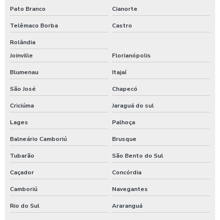
Pato Branco
Cianorte
Telêmaco Borba
Castro
Rolândia
Joinville
Florianópolis
Blumenau
Itajaí
São José
Chapecó
Criciúma
Jaraguá do sul
Lages
Palhoça
Balneário Camboriú
Brusque
Tubarão
São Bento do Sul
Caçador
Concórdia
Camboriú
Navegantes
Rio do Sul
Araranguá