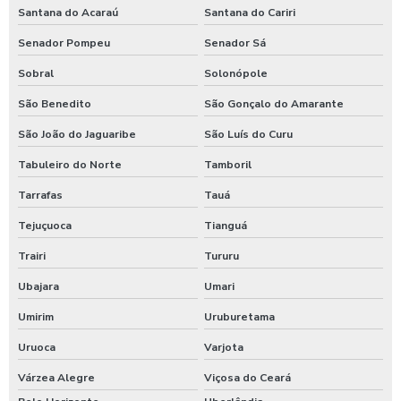
Santana do Acaraú
Santana do Cariri
Senador Pompeu
Senador Sá
Sobral
Solonópole
São Benedito
São Gonçalo do Amarante
São João do Jaguaribe
São Luís do Curu
Tabuleiro do Norte
Tamboril
Tarrafas
Tauá
Tejuçuoca
Tianguá
Trairi
Tururu
Ubajara
Umari
Umirim
Uruburetama
Uruoca
Varjota
Várzea Alegre
Viçosa do Ceará