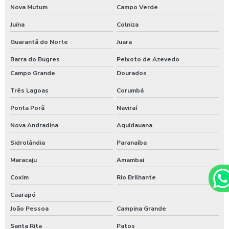
Nova Mutum
Campo Verde
Juína
Colniza
Guarantã do Norte
Juara
Barra do Bugres
Peixoto de Azevedo
Campo Grande
Dourados
Três Lagoas
Corumbá
Ponta Porã
Naviraí
Nova Andradina
Aquidauana
Sidrolândia
Paranaíba
Maracaju
Amambai
Coxim
Rio Brilhante
Caarapó
João Pessoa
Campina Grande
Santa Rita
Patos