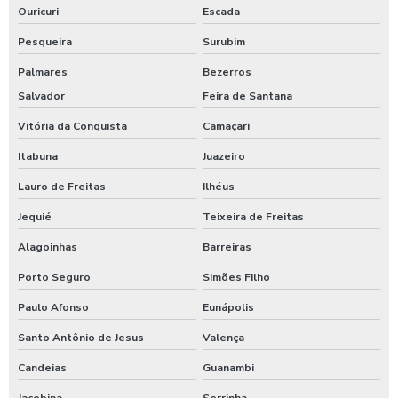
Ouricuri
Escada
Pesqueira
Surubim
Palmares
Bezerros
Salvador
Feira de Santana
Vitória da Conquista
Camaçari
Itabuna
Juazeiro
Lauro de Freitas
Ilhéus
Jequié
Teixeira de Freitas
Alagoinhas
Barreiras
Porto Seguro
Simões Filho
Paulo Afonso
Eunápolis
Santo Antônio de Jesus
Valença
Candeias
Guanambi
Jacobina
Serrinha