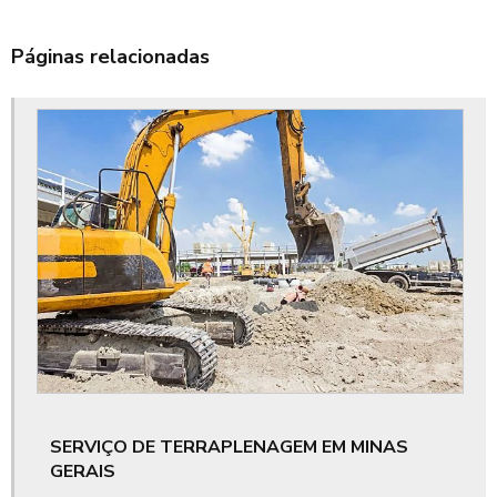
Aluguel de trator de esteira ce
Páginas relacionadas
Aluguel de trator de esteira no ceará
Aluguel escavadeira hidráulica no ceará
Cubação terraplanagem
Custo terraplanagem
Drenagem de águas pluviais
Drenagem de águas pluviais em terrenos
Drenagem de loteamento
Drenagem pluvial
SERVIÇO DE TERRAPLENAGEM EM MINAS
Drenagem profunda e superficial
GERAIS