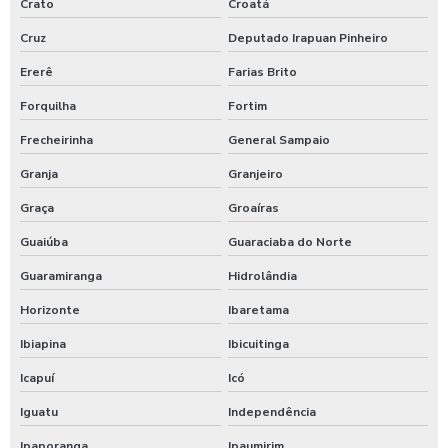
Crato
Croatá
Cruz
Deputado Irapuan Pinheiro
Valor terraplenagem no ceará
Ererê
Farias Brito
Empresa de terraplenagem no ceará
Forquilha
Fortim
Empresa especialista em terraplanagem
Frecheirinha
General Sampaio
Empresa especialista em terraplanagem no ceará
Granja
Granjeiro
Graça
Groaíras
Empresa de supressão vegetal na bahia
Guaiúba
Guaraciaba do Norte
Empresa de terraplanagem ce
Guaramiranga
Hidrolândia
Empresa de terraplanagem fortaleza
Horizonte
Ibaretama
Empresa de terraplanagem na bahia
Ibiapina
Ibicuitinga
Icapuí
Icó
Empresa de terraplanagem no ceará
Iguatu
Independência
Empresa de terraplanagem perto de mim
Ipaporanga
Ipaumirim