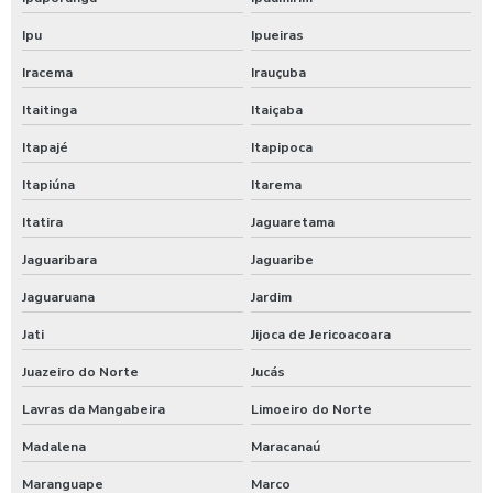
Empresa de terraplanagem pi
Ipu
Ipueiras
Empresa de terraplanagem rn
Iracema
Irauçuba
Itaitinga
Itaiçaba
Empresa de terraplenagem em piauí
Itapajé
Itapipoca
Empresa de topografia rio grande do norte
Itapiúna
Itarema
Empresas de terraplanagem em minas gerais
Itatira
Jaguaretama
Jaguaribara
Jaguaribe
Serviço de terraplenagem em minas gerais
Jaguaruana
Jardim
Serviços de terraplanagem em natal
Jati
Jijoca de Jericoacoara
Empresa de escavação em pernambuco
Juazeiro do Norte
Jucás
Empresa de escavação no ceará
Lavras da Mangabeira
Limoeiro do Norte
Madalena
Maracanaú
Empresa de terraplanagem em pernambuco
Maranguape
Marco