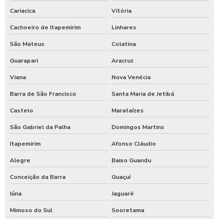
Cariacica
Vitória
Cachoeiro de Itapemirim
Linhares
São Mateus
Colatina
Guarapari
Aracruz
Viana
Nova Venécia
Barra de São Francisco
Santa Maria de Jetibá
Castelo
Marataízes
São Gabriel da Palha
Domingos Martins
Itapemirim
Afonso Cláudio
Alegre
Baixo Guandu
Conceição da Barra
Guaçuí
Iúna
Jaguaré
Mimoso do Sul
Sooretama