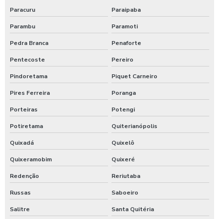
Paracuru
Paraipaba
Parambu
Paramoti
Pedra Branca
Penaforte
Pentecoste
Pereiro
Pindoretama
Piquet Carneiro
Pires Ferreira
Poranga
Porteiras
Potengi
Potiretama
Quiterianópolis
Quixadá
Quixelô
Quixeramobim
Quixeré
Redenção
Reriutaba
Russas
Saboeiro
Salitre
Santa Quitéria