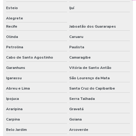
Esteio
Ijuí
Alegrete
Recife
Jaboatão dos Guararapes
Olinda
Caruaru
Petrolina
Paulista
Cabo de Santo Agostinho
Camaragibe
Garanhuns
Vitória de Santo Antão
Igarassu
São Lourenço da Mata
Abreu e Lima
Santa Cruz do Capibaribe
Ipojuca
Serra Talhada
Araripina
Gravatá
Carpina
Goiana
Belo Jardim
Arcoverde