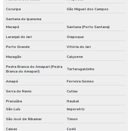
Coruripe
São Miguel dos Campos
Santana do Ipanema
Macapá
Santana (Porto Santana)
Laranjal do Jari
Oiapoque
Porto Grande
Vitória do Jari
Mazagão
Calçoene
Pedra Branca do Amapari (Pedra
Tartarugalzinho
Branca do Amaparí)
Amapá
Ferreira Gomes
Serra do Navio
Cutias
Pracuúba
Itaubal
São Luís
Imperatriz
São José de Ribamar
Timon
Caixas
Codó