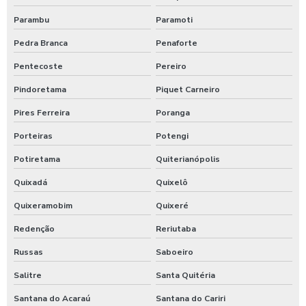
Parambu
Paramoti
Pedra Branca
Penaforte
Pentecoste
Pereiro
Pindoretama
Piquet Carneiro
Pires Ferreira
Poranga
Porteiras
Potengi
Potiretama
Quiterianópolis
Quixadá
Quixelô
Quixeramobim
Quixeré
Redenção
Reriutaba
Russas
Saboeiro
Salitre
Santa Quitéria
Santana do Acaraú
Santana do Cariri