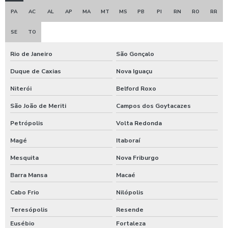
PA
AC
AL
AP
MA
MT
MS
PB
PI
RN
RO
RR
Locação de caminhão pipa ceará
SE
TO
Orçamento de terraplanagem
Rio de Janeiro
São Gonçalo
Preço aluguel de rolo compactador
Duque de Caxias
Nova Iguaçu
Preço aluguel trator de esteira
Niterói
Belford Roxo
Prestação de serviços de terraplanagem
São João de Meriti
Campos dos Goytacazes
Quanto custa serviço de terraplanagem
Petrópolis
Volta Redonda
Magé
Itaboraí
Serviço de cubagem ceará
Mesquita
Nova Friburgo
Serviço de delimitação das áreas de preservação ambiental
Barra Mansa
Macaé
Serviço de demarcação de árvores
Cabo Frio
Nilópolis
Teresópolis
Resende
Serviço de enleiramento de material lenhoso
Eusébio
Fortaleza