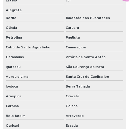
Esteio
Ijuí
Alegrete
Recife
Jaboatão dos Guararapes
Olinda
Caruaru
Petrolina
Paulista
Cabo de Santo Agostinho
Camaragibe
Garanhuns
Vitória de Santo Antão
Igarassu
São Lourenço da Mata
Abreu e Lima
Santa Cruz do Capibaribe
Ipojuca
Serra Talhada
Araripina
Gravatá
Carpina
Goiana
Belo Jardim
Arcoverde
Ouricuri
Escada