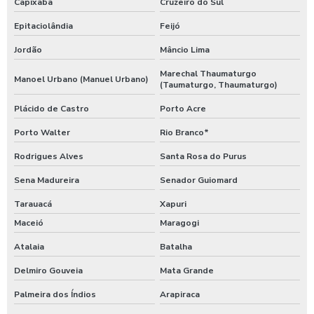
Capixaba
Cruzeiro do Sul
Epitaciolândia
Feijó
Jordão
Mâncio Lima
Marechal Thaumaturgo
Manoel Urbano (Manuel Urbano)
(Taumaturgo, Thaumaturgo)
Plácido de Castro
Porto Acre
Porto Walter
Rio Branco*
Rodrigues Alves
Santa Rosa do Purus
Sena Madureira
Senador Guiomard
Tarauacá
Xapuri
Maceió
Maragogi
Atalaia
Batalha
Delmiro Gouveia
Mata Grande
Palmeira dos Índios
Arapiraca