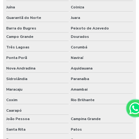
Juína
Colniza
Guarantã do Norte
Juara
Barra do Bugres
Peixoto de Azevedo
Campo Grande
Dourados
Três Lagoas
Corumbá
Ponta Porã
Naviraí
Nova Andradina
Aquidauana
Sidrolândia
Paranaíba
Maracaju
Amambai
Coxim
Rio Brilhante
Caarapó
João Pessoa
Campina Grande
Santa Rita
Patos