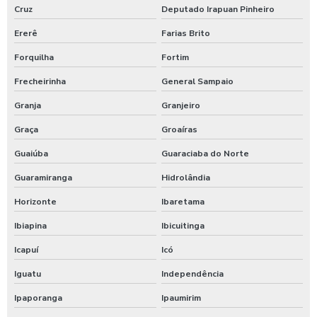
Cruz
Deputado Irapuan Pinheiro
Valor terraplenagem no ceará
Ererê
Farias Brito
Empresa de terraplenagem no ceará
Forquilha
Fortim
Empresa especialista em terraplanagem
Frecheirinha
General Sampaio
Empresa especialista em terraplanagem no ceará
Granja
Granjeiro
Graça
Groaíras
Empresa de supressão vegetal na bahia
Guaiúba
Guaraciaba do Norte
Empresa de terraplanagem ce
Guaramiranga
Hidrolândia
Empresa de terraplanagem fortaleza
Horizonte
Ibaretama
Empresa de terraplanagem na bahia
Ibiapina
Ibicuitinga
Icapuí
Icó
Empresa de terraplanagem no ceará
Iguatu
Independência
Empresa de terraplanagem perto de mim
Ipaporanga
Ipaumirim
Empresa de terraplanagem pi