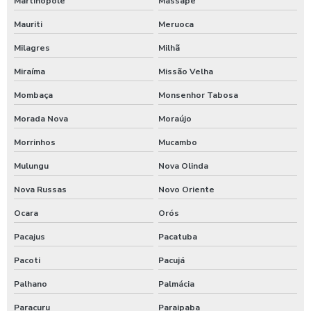
Martinópole
Massapê
Empresa especializada em terraplanagem
Mauriti
Meruoca
Empresa terraplanagem em alagoas
Milagres
Milhã
Miraíma
Missão Velha
Empresa terraplanagem em sergipe
Mombaça
Monsenhor Tabosa
Preço de terraplanagem no ceará
Morada Nova
Moraújo
Serviço de terraplanagem na paraíba
Morrinhos
Mucambo
Terraplanagem em pernambuco
Mulungu
Nova Olinda
Nova Russas
Novo Oriente
Terraplanagem no piauí
Ocara
Orós
Terraplanagem para projetos de grande escala
Pacajus
Pacatuba
Pacoti
Pacujá
Palhano
Palmácia
Paracuru
Paraipaba