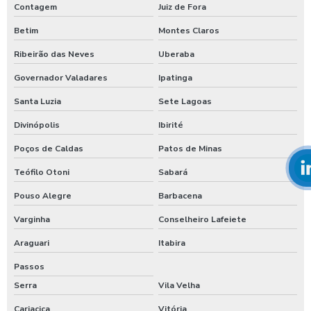
Contagem
Juiz de Fora
Betim
Montes Claros
Ribeirão das Neves
Uberaba
Governador Valadares
Ipatinga
Santa Luzia
Sete Lagoas
Divinópolis
Ibirité
Poços de Caldas
Patos de Minas
Teófilo Otoni
Sabará
Pouso Alegre
Barbacena
Varginha
Conselheiro Lafeiete
Araguari
Itabira
Passos
Serra
Vila Velha
Cariacica
Vitória