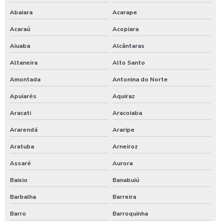
Serviço de supressão mecânica
Abaiara
Acarape
Serviço de terraplanagem
Acaraú
Acopiara
Aiuaba
Alcântaras
Serviço de topografia no ceará
Altaneira
Alto Santo
Serviços de terraplanagem preço
Amontada
Antonina do Norte
Supressão vegetal empresas
Apuiarés
Aquiraz
Terraplanagem e escavação preço
Aracati
Aracoiaba
Ararendá
Araripe
Terraplanagem e locação de obra
Aratuba
Arneiroz
Terraplanagem empresa
Assaré
Aurora
Terraplanagem orçamento
Baixio
Banabuiú
Terraplanagem para construção civil
Barbalha
Barreira
Barro
Barroquinha
Terraplanagem para pavimentação