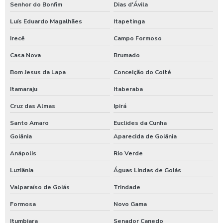
Senhor do Bonfim
Dias d'Ávila
Luís Eduardo Magalhães
Itapetinga
Irecê
Campo Formoso
Casa Nova
Brumado
Bom Jesus da Lapa
Conceição do Coité
Itamaraju
Itaberaba
Cruz das Almas
Ipirá
Santo Amaro
Euclides da Cunha
Goiânia
Aparecida de Goiânia
Anápolis
Rio Verde
Luziânia
Águas Lindas de Goiás
Valparaíso de Goiás
Trindade
Formosa
Novo Gama
Itumbiara
Senador Canedo