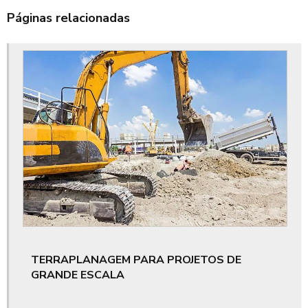
Páginas relacionadas
Aluguel de trator de esteira no ceará
Aluguel escavadeira hidráulica no ceará
Cubação terraplanagem
Custo terraplanagem
Drenagem de águas pluviais
Drenagem de águas pluviais em terrenos
Drenagem de loteamento
Drenagem pluvial
TERRAPLANAGEM PARA PROJETOS DE
Drenagem profunda e superficial
GRANDE ESCALA
Empresa de aluguel de caminhão basculante no ceará