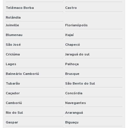
Telêmaco Borba
Castro
Rolândia
Joinville
Florianópolis
Blumenau
Itajaí
São José
Chapecó
Criciúma
Jaraguá do sul
Lages
Palhoça
Balneário Camboriú
Brusque
Tubarão
São Bento do Sul
Caçador
Concórdia
Camboriú
Navegantes
Rio do Sul
Araranguá
Gaspar
Biguaçu