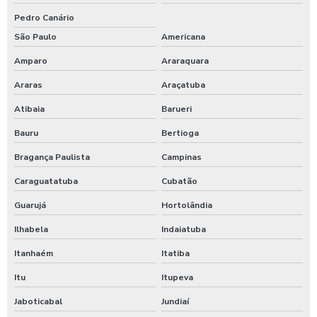
Pedro Canário
São Paulo
Americana
Amparo
Araraquara
Araras
Araçatuba
Atibaia
Barueri
Bauru
Bertioga
Bragança Paulista
Campinas
Caraguatatuba
Cubatão
Guarujá
Hortolândia
Ilhabela
Indaiatuba
Itanhaém
Itatiba
Itu
Itupeva
Jaboticabal
Jundiaí