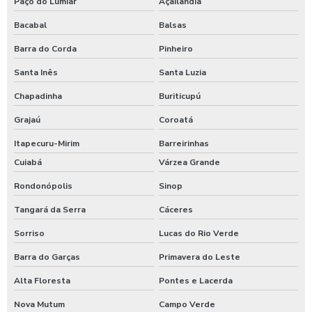
Paço do Lumiar
Açailândia
Bacabal
Balsas
Barra do Corda
Pinheiro
Santa Inês
Santa Luzia
Chapadinha
Buriticupú
Grajaú
Coroatá
Itapecuru-Mirim
Barreirinhas
Cuiabá
Várzea Grande
Rondonópolis
Sinop
Tangará da Serra
Cáceres
Sorriso
Lucas do Rio Verde
Barra do Garças
Primavera do Leste
Alta Floresta
Pontes e Lacerda
Nova Mutum
Campo Verde