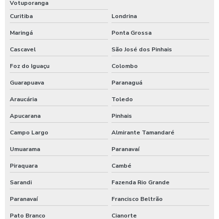
Votuporanga
Curitiba
Londrina
Maringá
Ponta Grossa
Cascavel
São José dos Pinhais
Foz do Iguaçu
Colombo
Guarapuava
Paranaguá
Araucária
Toledo
Apucarana
Pinhais
Campo Largo
Almirante Tamandaré
Umuarama
Paranavaí
Piraquara
Cambé
Sarandi
Fazenda Rio Grande
Paranavaí
Francisco Beltrão
Pato Branco
Cianorte