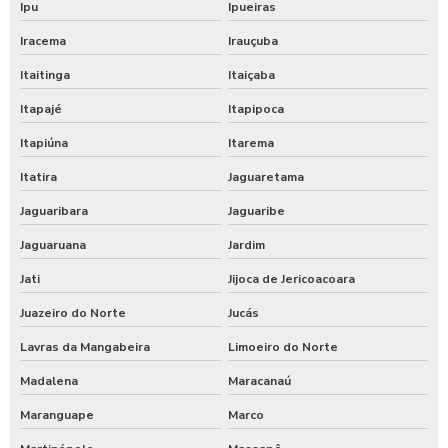
Ipu
Ipueiras
Empresa de terraplanagem rn
Iracema
Irauçuba
Itaitinga
Itaiçaba
Empresa de terraplenagem em piauí
Itapajé
Itapipoca
Empresa de topografia rio grande do norte
Itapiúna
Itarema
Empresas de terraplanagem em minas gerais
Itatira
Jaguaretama
Jaguaribara
Jaguaribe
Serviço de terraplenagem em minas gerais
Jaguaruana
Jardim
Serviços de terraplanagem em natal
Jati
Jijoca de Jericoacoara
Empresa de escavação em pernambuco
Juazeiro do Norte
Jucás
Empresa de escavação no ceará
Lavras da Mangabeira
Limoeiro do Norte
Madalena
Maracanaú
Empresa de terraplanagem em pernambuco
Maranguape
Marco
Empresa de terraplanagem no nordeste