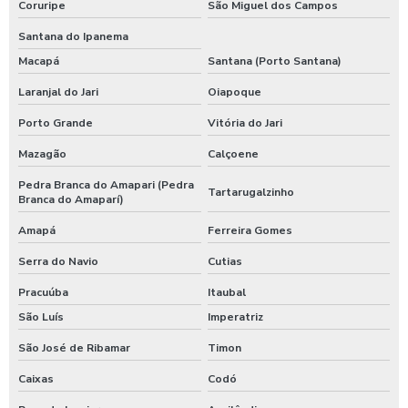
Coruripe
São Miguel dos Campos
Santana do Ipanema
Macapá
Santana (Porto Santana)
Laranjal do Jari
Oiapoque
Porto Grande
Vitória do Jari
Mazagão
Calçoene
Pedra Branca do Amapari (Pedra
Tartarugalzinho
Branca do Amaparí)
Amapá
Ferreira Gomes
Serra do Navio
Cutias
Pracuúba
Itaubal
São Luís
Imperatriz
São José de Ribamar
Timon
Caixas
Codó