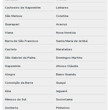
Cachoeiro de Itapemirim
Linhares
São Mateus
Colatina
Guarapari
Aracruz
Viana
Nova Venécia
Barra de São Francisco
Santa Maria de Jetibá
Castelo
Marataízes
São Gabriel da Palha
Domingos Martins
Itapemirim
Afonso Cláudio
Alegre
Baixo Guandu
Conceição da Barra
Guaçuí
Iúna
Jaguaré
Mimoso do Sul
Sooretama
Anchieta
Pinheiros