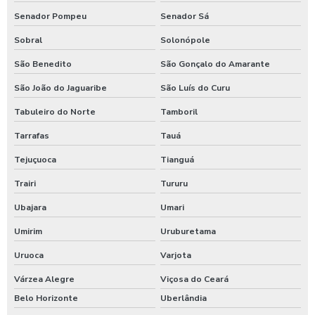
Senador Pompeu
Senador Sá
Sobral
Solonópole
São Benedito
São Gonçalo do Amarante
São João do Jaguaribe
São Luís do Curu
Tabuleiro do Norte
Tamboril
Tarrafas
Tauá
Tejuçuoca
Tianguá
Trairi
Tururu
Ubajara
Umari
Umirim
Uruburetama
Uruoca
Varjota
Várzea Alegre
Viçosa do Ceará
Belo Horizonte
Uberlândia