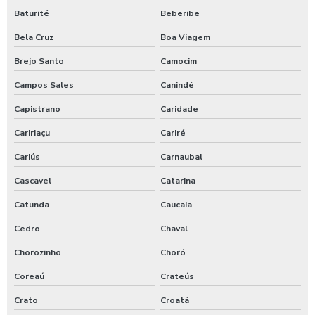
Baturité
Beberibe
Terraplanagem preço
Bela Cruz
Boa Viagem
Terraplanagem preço m3
Brejo Santo
Camocim
Terraplanagem valor
Campos Sales
Canindé
Capistrano
Caridade
Terraplenagem serviços
Caririaçu
Cariré
Topografia obras grandes no ceará
Cariús
Carnaubal
Trator de pneus para obras no ceará
Cascavel
Catarina
Valor do aluguel de retroescavadeira
Catunda
Caucaia
Cedro
Chaval
Valor do serviço de terraplanagem
Chorozinho
Choró
Valor pavimentação ceará
Coreaú
Crateús
Valor supressão vegetal no ceará
Crato
Croatá