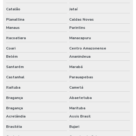
Catalão
Jataí
Planaltina
Caldas Novas
Manaus
Parintins
Itacoatiara
Manacapuru
Coari
Centro Amazonense
Belém
Ananindeua
Santarém
Marabá
Castanhal
Parauapebas
Itaituba
Cametá
Bragança
Abaetetuba
Bragança
Marituba
Acrelândia
Assis Brasil
Brasiléia
Bujari