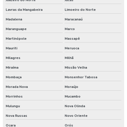
Empresa de escavação no ceará
Lavras da Mangabeira
Limoeiro do Norte
Empresa de terraplanagem em pernambuco
Madalena
Maracanaú
Empresa de terraplanagem no nordeste
Maranguape
Marco
Empresa especializada em terraplanagem
Martinópole
Massapê
Mauriti
Meruoca
Empresa terraplanagem em alagoas
Milagres
Milhã
Empresa terraplanagem em sergipe
Miraíma
Missão Velha
Preço de terraplanagem no ceará
Mombaça
Monsenhor Tabosa
Serviço de terraplanagem na paraíba
Morada Nova
Moraújo
Morrinhos
Mucambo
Terraplanagem em pernambuco
Mulungu
Nova Olinda
Terraplanagem no piauí
Nova Russas
Novo Oriente
Terraplanagem para projetos de grande escala
Ocara
Orós