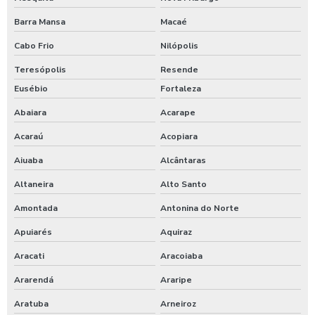
Barra Mansa
Macaé
Serviço de demarcação de árvores
Cabo Frio
Nilópolis
Serviço de enleiramento de material lenhoso
Teresópolis
Resende
Serviço de supressão mecânica
Eusébio
Fortaleza
Abaiara
Acarape
Serviço de terraplanagem
Acaraú
Acopiara
Serviço de topografia no ceará
Aiuaba
Alcântaras
Serviços de terraplanagem preço
Altaneira
Alto Santo
Supressão vegetal empresas
Amontada
Antonina do Norte
Apuiarés
Aquiraz
Terraplanagem e escavação preço
Aracati
Aracoiaba
Terraplanagem e locação de obra
Ararendá
Araripe
Terraplanagem empresa
Aratuba
Arneiroz