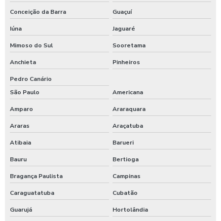
Conceição da Barra
Guaçuí
Iúna
Jaguaré
Mimoso do Sul
Sooretama
Anchieta
Pinheiros
Pedro Canário
São Paulo
Americana
Amparo
Araraquara
Araras
Araçatuba
Atibaia
Barueri
Bauru
Bertioga
Bragança Paulista
Campinas
Caraguatatuba
Cubatão
Guarujá
Hortolândia