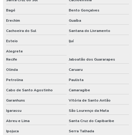
Bagé
Bento Gonçalves
Erechim
Guaíba
Cachoeira do Sul
Santana do Livramento
Esteio
Ijuí
Alegrete
Recife
Jaboatão dos Guararapes
Olinda
Caruaru
Petrolina
Paulista
Cabo de Santo Agostinho
Camaragibe
Garanhuns
Vitória de Santo Antão
Igarassu
São Lourenço da Mata
Abreu e Lima
Santa Cruz do Capibaribe
Ipojuca
Serra Talhada