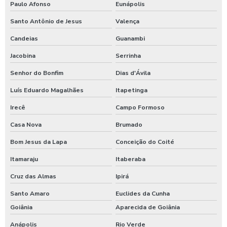
Paulo Afonso
Eunápolis
Santo Antônio de Jesus
Valença
Candeias
Guanambi
Jacobina
Serrinha
Senhor do Bonfim
Dias d'Ávila
Luís Eduardo Magalhães
Itapetinga
Irecê
Campo Formoso
Casa Nova
Brumado
Bom Jesus da Lapa
Conceição do Coité
Itamaraju
Itaberaba
Cruz das Almas
Ipirá
Santo Amaro
Euclides da Cunha
Goiânia
Aparecida de Goiânia
Anápolis
Rio Verde