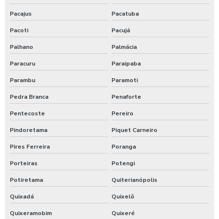
Pacajus
Pacatuba
Pacoti
Pacujá
Palhano
Palmácia
Paracuru
Paraipaba
Parambu
Paramoti
Pedra Branca
Penaforte
Pentecoste
Pereiro
Pindoretama
Piquet Carneiro
Pires Ferreira
Poranga
Porteiras
Potengi
Potiretama
Quiterianópolis
Quixadá
Quixelô
Quixeramobim
Quixeré