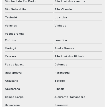
São José do Rio Preto
São José dos campos
São Sebastião
São Vicente
Taubaté
Ubatuba
Valinhos
Vinhedo
Votuporanga
Curitiba
Londrina
Maringá
Ponta Grossa
Cascavel
São José dos Pinhais
Foz do Iguaçu
Colombo
Guarapuava
Paranaguá
Araucária
Toledo
Apucarana
Pinhais
Campo Largo
Almirante Tamandaré
Umuarama
Paranavaí