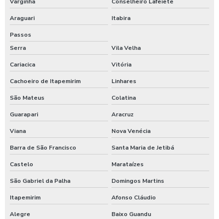
Varginha
Conselheiro Lafeiete
Araguari
Itabira
Passos
Serra
Vila Velha
Cariacica
Vitória
Cachoeiro de Itapemirim
Linhares
São Mateus
Colatina
Guarapari
Aracruz
Viana
Nova Venécia
Barra de São Francisco
Santa Maria de Jetibá
Castelo
Marataízes
São Gabriel da Palha
Domingos Martins
Itapemirim
Afonso Cláudio
Alegre
Baixo Guandu