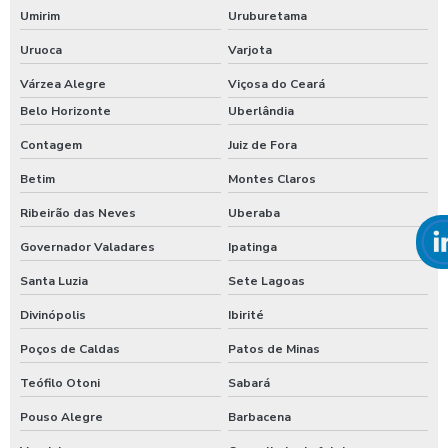
Umirim
Uruburetama
Uruoca
Varjota
Várzea Alegre
Viçosa do Ceará
Belo Horizonte
Uberlândia
Contagem
Juiz de Fora
Betim
Montes Claros
Ribeirão das Neves
Uberaba
Governador Valadares
Ipatinga
Santa Luzia
Sete Lagoas
Divinópolis
Ibirité
Poços de Caldas
Patos de Minas
Teófilo Otoni
Sabará
Pouso Alegre
Barbacena