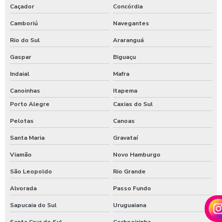
Caçador
Concórdia
Camboriú
Navegantes
Rio do Sul
Araranguá
Gaspar
Biguaçu
Indaial
Mafra
Canoinhas
Itapema
Porto Alegre
Caxias do Sul
Pelotas
Canoas
Santa Maria
Gravataí
Viamão
Novo Hamburgo
São Leopoldo
Rio Grande
Alvorada
Passo Fundo
Sapucaia do Sul
Uruguaiana
Santa Cruz do Sul
Cachoeirinha