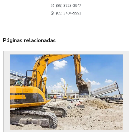
Aluguel de retroescavadeira mensal preço
(85) 3223-3947
(85) 3404-9991
Aluguel de rolo compactador no ceará
Aluguel de trator de esteira ce
Páginas relacionadas
Aluguel de trator de esteira no ceará
Aluguel escavadeira hidráulica no ceará
Cubação terraplanagem
Custo terraplanagem
Drenagem de águas pluviais
Drenagem de águas pluviais em terrenos
Drenagem de loteamento