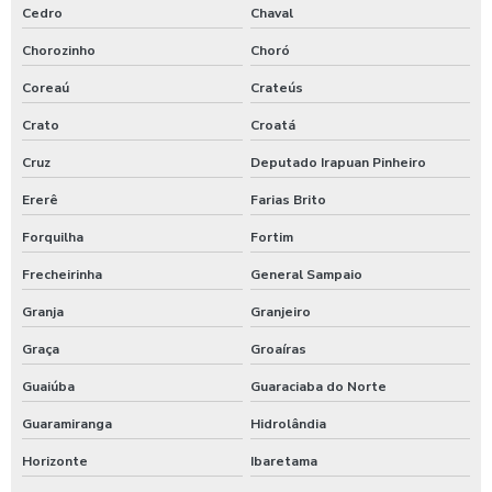
Cedro
Chaval
Valor pavimentação ceará
Chorozinho
Choró
Coreaú
Crateús
Valor supressão vegetal no ceará
Crato
Croatá
Valor terraplenagem no ceará
Cruz
Deputado Irapuan Pinheiro
Empresa de terraplenagem no ceará
Ererê
Farias Brito
Empresa especialista em terraplanagem
Forquilha
Fortim
Frecheirinha
General Sampaio
Empresa especialista em terraplanagem no ceará
Granja
Granjeiro
Empresa de supressão vegetal na bahia
Graça
Groaíras
Empresa de terraplanagem ce
Guaiúba
Guaraciaba do Norte
Empresa de terraplanagem fortaleza
Guaramiranga
Hidrolândia
Horizonte
Ibaretama
Empresa de terraplanagem na bahia