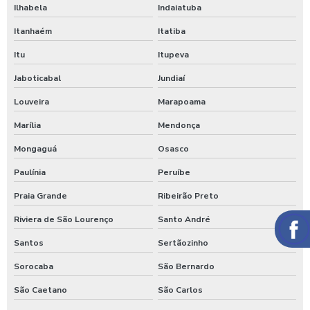
Ilhabela
Indaiatuba
Itanhaém
Itatiba
Itu
Itupeva
Jaboticabal
Jundiaí
Louveira
Marapoama
Marília
Mendonça
Mongaguá
Osasco
Paulínia
Peruíbe
Praia Grande
Ribeirão Preto
Riviera de São Lourenço
Santo André
Santos
Sertãozinho
Sorocaba
São Bernardo
São Caetano
São Carlos