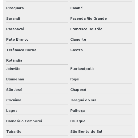
Piraquara
Cambé
Sarandi
Fazenda Rio Grande
Paranavaí
Francisco Beltrão
Pato Branco
Cianorte
Telêmaco Borba
Castro
Rolândia
Joinville
Florianópolis
Blumenau
Itajaí
São José
Chapecó
Criciúma
Jaraguá do sul
Lages
Palhoça
Balneário Camboriú
Brusque
Tubarão
São Bento do Sul