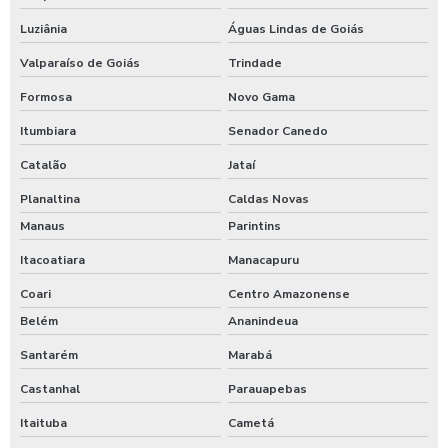
Luziânia
Águas Lindas de Goiás
Valparaíso de Goiás
Trindade
Formosa
Novo Gama
Itumbiara
Senador Canedo
Catalão
Jataí
Planaltina
Caldas Novas
Manaus
Parintins
Itacoatiara
Manacapuru
Coari
Centro Amazonense
Belém
Ananindeua
Santarém
Marabá
Castanhal
Parauapebas
Itaituba
Cametá