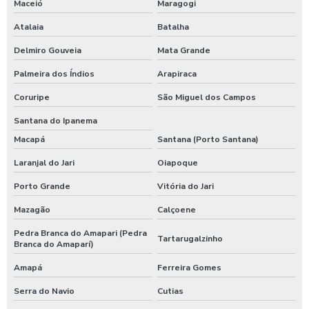
Maceió
Maragogi
Atalaia
Batalha
Delmiro Gouveia
Mata Grande
Palmeira dos Índios
Arapiraca
Coruripe
São Miguel dos Campos
Santana do Ipanema
Macapá
Santana (Porto Santana)
Laranjal do Jari
Oiapoque
Porto Grande
Vitória do Jari
Mazagão
Calçoene
Pedra Branca do Amapari (Pedra
Tartarugalzinho
Branca do Amaparí)
Amapá
Ferreira Gomes
Serra do Navio
Cutias