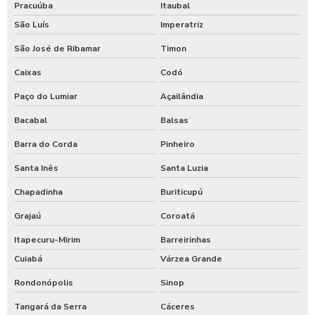
Pracuúba
Itaubal
São Luís
Imperatriz
São José de Ribamar
Timon
Caixas
Codó
Paço do Lumiar
Açailândia
Bacabal
Balsas
Barra do Corda
Pinheiro
Santa Inês
Santa Luzia
Chapadinha
Buriticupú
Grajaú
Coroatá
Itapecuru-Mirim
Barreirinhas
Cuiabá
Várzea Grande
Rondonópolis
Sinop
Tangará da Serra
Cáceres