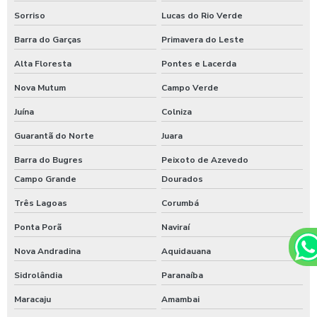
Sorriso
Lucas do Rio Verde
Barra do Garças
Primavera do Leste
Alta Floresta
Pontes e Lacerda
Nova Mutum
Campo Verde
Juína
Colniza
Guarantã do Norte
Juara
Barra do Bugres
Peixoto de Azevedo
Campo Grande
Dourados
Três Lagoas
Corumbá
Ponta Porã
Naviraí
Nova Andradina
Aquidauana
Sidrolândia
Paranaíba
Maracaju
Amambai