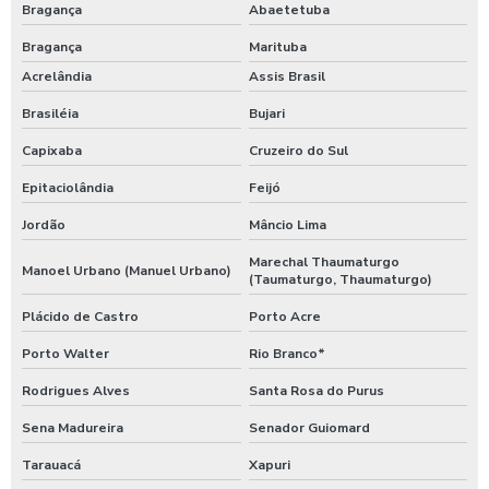
Bragança
Abaetetuba
Bragança
Marituba
Acrelândia
Assis Brasil
Brasiléia
Bujari
Capixaba
Cruzeiro do Sul
Epitaciolândia
Feijó
Jordão
Mâncio Lima
Marechal Thaumaturgo
Manoel Urbano (Manuel Urbano)
(Taumaturgo, Thaumaturgo)
Plácido de Castro
Porto Acre
Porto Walter
Rio Branco*
Rodrigues Alves
Santa Rosa do Purus
Sena Madureira
Senador Guiomard
Tarauacá
Xapuri