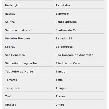
Redenção
Reriutaba
Russas
Saboeiro
Salitre
Santa Quitéria
Santana do Acaraú
Santana do Cariri
Senador Pompeu
Senador Sá
Sobral
Solonópole
São Benedito
São Gonçalo do Amarante
São João do Jaguaribe
São Luís do Curu
Tabuleiro do Norte
Tamboril
Tarrafas
Tauá
Tejuçuoca
Tianguá
Trairi
Tururu
Ubajara
Umari