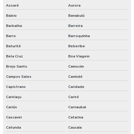
Terraplanagem orçamento
Assaré
Aurora
Baixio
Banabuiú
Terraplanagem para construção civil
Barbalha
Barreira
Terraplanagem para pavimentação
Barro
Barroquinha
Terraplanagem preço
Baturité
Beberibe
Terraplanagem preço m3
Bela Cruz
Boa Viagem
Brejo Santo
Camocim
Terraplanagem valor
Campos Sales
Canindé
Terraplenagem serviços
Capistrano
Caridade
Topografia obras grandes no ceará
Caririaçu
Cariré
Cariús
Carnaubal
Trator de pneus para obras no ceará
Cascavel
Catarina
Valor do aluguel de retroescavadeira
Catunda
Caucaia
Valor do serviço de terraplanagem