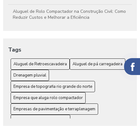
Aluguel de Rolo Compactador na Construção Civil: Como
Reduzir Custos e Melhorar a Eficiência
Como a Terraplanagem Pode Otimizar e Fortalecer Seu
Projeto de Construção
Tags
Como Calcular Orçamento de Terraplanagem de Forma
Precisa e Sem Surpresas
Aluguel de Retroescavadeira
Aluguel de pá carregadeira
Como Elaborar um Orçamento de Terraplanagem Eficiente
Drenagem pluvial
para seu Projeto
Empresa de topografia rio grande do norte
Como Garantir uma Drenagem Eficiente de Águas Pluviais
para Proteger Sua Propriedade
Empresa que aluga rolo compactador
Empresas de pavimentação e terraplenagem
Dicas essenciais para escolher o aluguel ideal de pá
carregadeira e melhorar sua obra
Orçamento de terraplanagem
Drenagem de Águas Pluviais: Estratégias Eficazes para
Preço aluguel de rolo compactador
Proteger Sua Propriedade