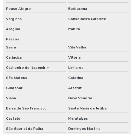
Pouso Alegre
Barbacena
Varginha
Conselheiro Lafeiete
Araguari
Itabira
Passos
Serra
Vila Velha
Cariacica
Vitória
Cachoeiro de Itapemirim
Linhares
São Mateus
Colatina
Guarapari
Aracruz
Viana
Nova Venécia
Barra de São Francisco
Santa Maria de Jetibá
Castelo
Marataízes
São Gabriel da Palha
Domingos Martins