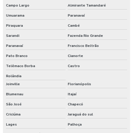
Campo Largo
Almirante Tamandaré
Umuarama
Paranavaí
Piraquara
Cambé
Sarandi
Fazenda Rio Grande
Paranavaí
Francisco Beltrão
Pato Branco
Cianorte
Telêmaco Borba
Castro
Rolândia
Joinville
Florianópolis
Blumenau
Itajaí
São José
Chapecó
Criciúma
Jaraguá do sul
Lages
Palhoça