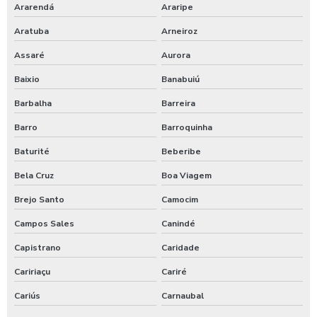
Ararendá
Araripe
Terraplanagem e locação de obra
Aratuba
Arneiroz
Terraplanagem empresa
Assaré
Aurora
Terraplanagem orçamento
Baixio
Banabuiú
Terraplanagem para construção civil
Barbalha
Barreira
Barro
Barroquinha
Terraplanagem para pavimentação
Baturité
Beberibe
Terraplanagem preço
Bela Cruz
Boa Viagem
Terraplanagem preço m3
Brejo Santo
Camocim
Terraplanagem valor
Campos Sales
Canindé
Capistrano
Caridade
Terraplenagem serviços
Caririaçu
Cariré
Topografia obras grandes no ceará
Cariús
Carnaubal
Trator de pneus para obras no ceará