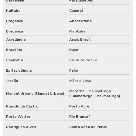
Castanhal
Parauapebas
Itaituba
Cametá
Bragança
Abaetetuba
Bragança
Marituba
Acrelândia
Assis Brasil
Brasiléia
Bujari
Capixaba
Cruzeiro do Sul
Epitaciolândia
Feijó
Jordão
Mâncio Lima
Marechal Thaumaturgo
Manoel Urbano (Manuel Urbano)
(Taumaturgo, Thaumaturgo)
Plácido de Castro
Porto Acre
Porto Walter
Rio Branco*
Rodrigues Alves
Santa Rosa do Purus