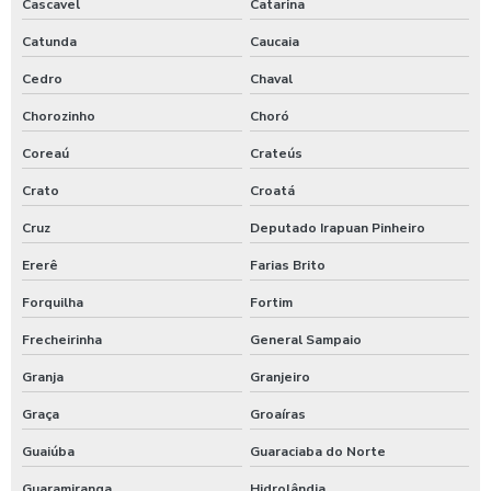
Cascavel
Catarina
Valor do aluguel de retroescavadeira
Catunda
Caucaia
Cedro
Chaval
Valor do serviço de terraplanagem
Chorozinho
Choró
Valor pavimentação ceará
Coreaú
Crateús
Valor supressão vegetal no ceará
Crato
Croatá
Valor terraplenagem no ceará
Cruz
Deputado Irapuan Pinheiro
Ererê
Farias Brito
Empresa de terraplenagem no ceará
Forquilha
Fortim
Empresa especialista em terraplanagem
Frecheirinha
General Sampaio
Empresa especialista em terraplanagem no ceará
Granja
Granjeiro
Graça
Groaíras
Empresa de supressão vegetal na bahia
Guaiúba
Guaraciaba do Norte
Empresa de terraplanagem ce
Guaramiranga
Hidrolândia