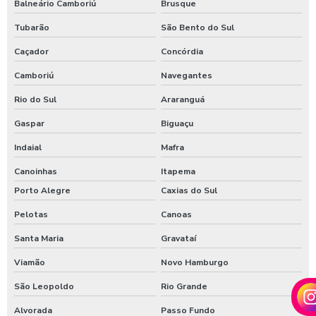
Balneário Camboriú
Brusque
Tubarão
São Bento do Sul
Caçador
Concórdia
Camboriú
Navegantes
Rio do Sul
Araranguá
Gaspar
Biguaçu
Indaial
Mafra
Canoinhas
Itapema
Porto Alegre
Caxias do Sul
Pelotas
Canoas
Santa Maria
Gravataí
Viamão
Novo Hamburgo
São Leopoldo
Rio Grande
Alvorada
Passo Fundo