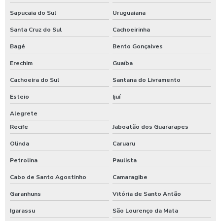
Sapucaia do Sul
Uruguaiana
Santa Cruz do Sul
Cachoeirinha
Bagé
Bento Gonçalves
Erechim
Guaíba
Cachoeira do Sul
Santana do Livramento
Esteio
Ijuí
Alegrete
Recife
Jaboatão dos Guararapes
Olinda
Caruaru
Petrolina
Paulista
Cabo de Santo Agostinho
Camaragibe
Garanhuns
Vitória de Santo Antão
Igarassu
São Lourenço da Mata