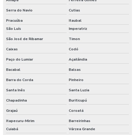
Serra do Navio
Cutias
Pracuúba
Itaubal
São Luís
Imperatriz
São José de Ribamar
Timon
Caixas
Codó
Paço do Lumiar
Açailândia
Bacabal
Balsas
Barra do Corda
Pinheiro
Santa Inês
Santa Luzia
Chapadinha
Buriticupú
Grajaú
Coroatá
Itapecuru-Mirim
Barreirinhas
Cuiabá
Várzea Grande