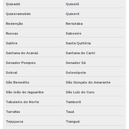
Quixadá
Quixelô
Quixeramobim
Quixeré
Redenção
Reriutaba
Russas
Saboeiro
Salitre
Santa Quitéria
Santana do Acaraú
Santana do Cariri
Senador Pompeu
Senador Sá
Sobral
Solonópole
São Benedito
São Gonçalo do Amarante
São João do Jaguaribe
São Luís do Curu
Tabuleiro do Norte
Tamboril
Tarrafas
Tauá
Tejuçuoca
Tianguá