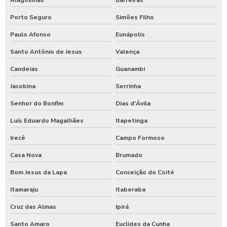
Porto Seguro
Simões Filho
Paulo Afonso
Eunápolis
Santo Antônio de Jesus
Valença
Candeias
Guanambi
Jacobina
Serrinha
Senhor do Bonfim
Dias d'Ávila
Luís Eduardo Magalhães
Itapetinga
Irecê
Campo Formoso
Casa Nova
Brumado
Bom Jesus da Lapa
Conceição do Coité
Itamaraju
Itaberaba
Cruz das Almas
Ipirá
Santo Amaro
Euclides da Cunha