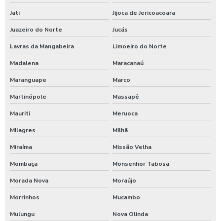
Serviços de terraplanagem em natal
Jati
Jijoca de Jericoacoara
Empresa de escavação em pernambuco
Juazeiro do Norte
Jucás
Empresa de escavação no ceará
Lavras da Mangabeira
Limoeiro do Norte
Madalena
Maracanaú
Empresa de terraplanagem em pernambuco
Maranguape
Marco
Empresa de terraplanagem no nordeste
Martinópole
Massapê
Empresa especializada em terraplanagem
Mauriti
Meruoca
Empresa terraplanagem em alagoas
Milagres
Milhã
Miraíma
Missão Velha
Empresa terraplanagem em sergipe
Mombaça
Monsenhor Tabosa
Preço de terraplanagem no ceará
Morada Nova
Moraújo
Serviço de terraplanagem na paraíba
Morrinhos
Mucambo
Terraplanagem em pernambuco
Mulungu
Nova Olinda