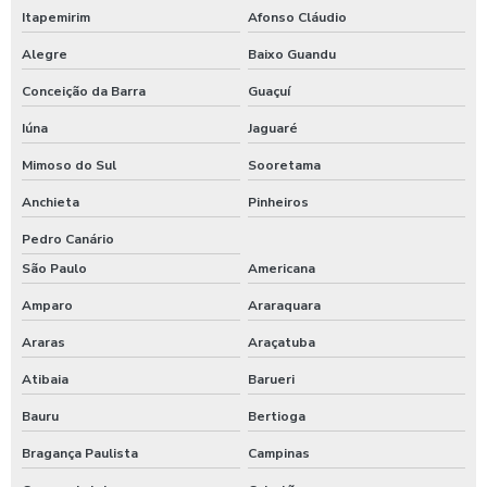
Itapemirim
Afonso Cláudio
Alegre
Baixo Guandu
Conceição da Barra
Guaçuí
Iúna
Jaguaré
Mimoso do Sul
Sooretama
Anchieta
Pinheiros
Pedro Canário
São Paulo
Americana
Amparo
Araraquara
Araras
Araçatuba
Atibaia
Barueri
Bauru
Bertioga
Bragança Paulista
Campinas