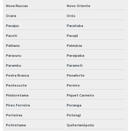
Nova Russas
Novo Oriente
Terraplanagem no piauí
Ocara
Orós
Terraplanagem para projetos de grande escala
Pacajus
Pacatuba
Pacoti
Pacujá
Palhano
Palmácia
Paracuru
Paraipaba
Parambu
Paramoti
Pedra Branca
Penaforte
Pentecoste
Pereiro
Pindoretama
Piquet Carneiro
Pires Ferreira
Poranga
Porteiras
Potengi
Potiretama
Quiterianópolis