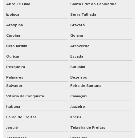
Abreu e Lima
Santa Cruz do Capibaribe
Ipojuca
Serra Talhada
Araripina
Gravatá
Carpina
Goiana
Belo Jardim
Arcoverde
Ouricuri
Escada
Pesqueira
Surubim
Palmares
Bezerros
Salvador
Feira de Santana
Vitória da Conquista
Camaçari
Itabuna
Juazeiro
Lauro de Freitas
Ilhéus
Jequié
Teixeira de Freitas
Alagoinhas
Barreiras