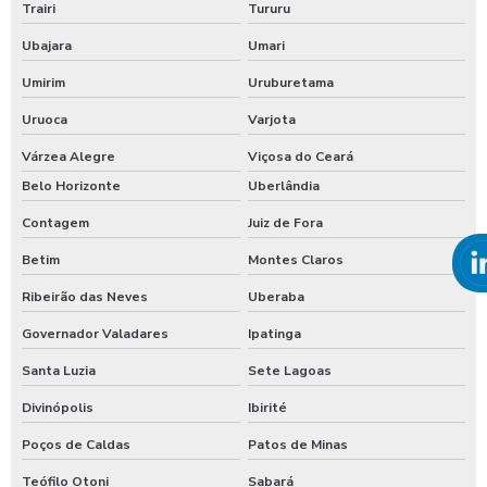
Trairi
Tururu
Ubajara
Umari
Umirim
Uruburetama
Uruoca
Varjota
Várzea Alegre
Viçosa do Ceará
Belo Horizonte
Uberlândia
Contagem
Juiz de Fora
Betim
Montes Claros
Ribeirão das Neves
Uberaba
Governador Valadares
Ipatinga
Santa Luzia
Sete Lagoas
Divinópolis
Ibirité
Poços de Caldas
Patos de Minas
Teófilo Otoni
Sabará