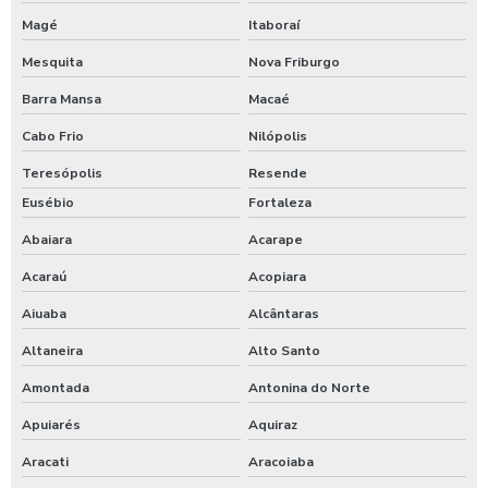
Magé
Itaboraí
Serviço de cubagem ceará
Mesquita
Nova Friburgo
Serviço de delimitação das áreas de preservação ambiental
Barra Mansa
Macaé
Serviço de demarcação de árvores
Cabo Frio
Nilópolis
Serviço de enleiramento de material lenhoso
Teresópolis
Resende
Eusébio
Fortaleza
Serviço de supressão mecânica
Abaiara
Acarape
Serviço de terraplanagem
Acaraú
Acopiara
Serviço de topografia no ceará
Aiuaba
Alcântaras
Altaneira
Alto Santo
Serviços de terraplanagem preço
Amontada
Antonina do Norte
Supressão vegetal empresas
Apuiarés
Aquiraz
Terraplanagem e escavação preço
Aracati
Aracoiaba