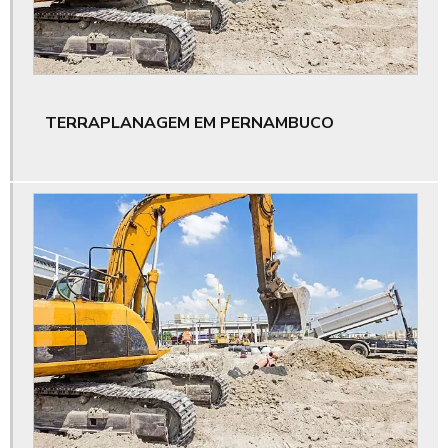
Drenagem de loteamento
Drenagem pluvial
TERRAPLANAGEM EM PERNAMBUCO
Drenagem profunda e superficial
Empresa de aluguel de caminhão basculante no ceará
Empresa de enleiramento de material lenhoso
Empresa de estudos ambientais
Empresa de supressão mecânica
Empresa de terraplenagem
Empresa que aluga escavadeira hidráulica
Empresa que aluga máquinas grandes para obra no ceará