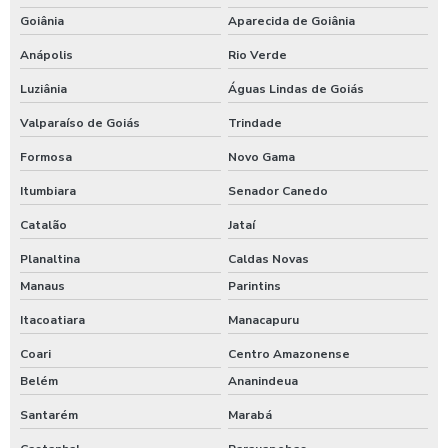
Goiânia
Aparecida de Goiânia
Anápolis
Rio Verde
Luziânia
Águas Lindas de Goiás
Valparaíso de Goiás
Trindade
Formosa
Novo Gama
Itumbiara
Senador Canedo
Catalão
Jataí
Planaltina
Caldas Novas
Manaus
Parintins
Itacoatiara
Manacapuru
Coari
Centro Amazonense
Belém
Ananindeua
Santarém
Marabá