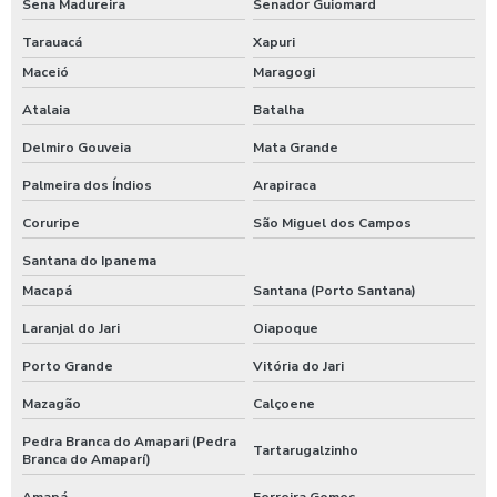
Sena Madureira
Senador Guiomard
Tarauacá
Xapuri
Maceió
Maragogi
Atalaia
Batalha
Delmiro Gouveia
Mata Grande
Palmeira dos Índios
Arapiraca
Coruripe
São Miguel dos Campos
Santana do Ipanema
Macapá
Santana (Porto Santana)
Laranjal do Jari
Oiapoque
Porto Grande
Vitória do Jari
Mazagão
Calçoene
Pedra Branca do Amapari (Pedra
Tartarugalzinho
Branca do Amaparí)
Amapá
Ferreira Gomes