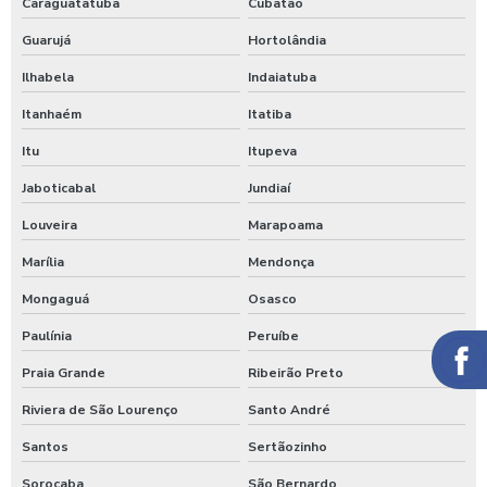
Caraguatatuba
Cubatão
Guarujá
Hortolândia
Ilhabela
Indaiatuba
Itanhaém
Itatiba
Itu
Itupeva
Jaboticabal
Jundiaí
Louveira
Marapoama
Marília
Mendonça
Mongaguá
Osasco
Paulínia
Peruíbe
Praia Grande
Ribeirão Preto
Riviera de São Lourenço
Santo André
Santos
Sertãozinho
Sorocaba
São Bernardo