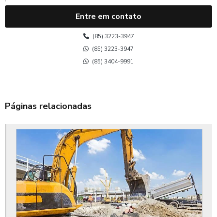
Aluguel de retroescavadeira
Entre em contato
Aluguel de retroescavadeira mensal
(85) 3223-3947
Aluguel de retroescavadeira mensal preço
(85) 3223-3947
(85) 3404-9991
Aluguel de rolo compactador no ceará
Aluguel de trator de esteira ce
Páginas relacionadas
Aluguel de trator de esteira no ceará
Aluguel escavadeira hidráulica no ceará
Cubação terraplanagem
Custo terraplanagem
Drenagem de águas pluviais
Drenagem de águas pluviais em terrenos