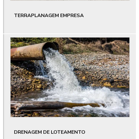
Empresa que aluga motoniveladora para obras grandes
TERRAPLANAGEM EMPRESA
Empresa que aluga rolo compactador
Empresa que faz supressão vegetal ceará
Empresa que loca máquina pesada para obra
Empresas de pavimentação de rodovias
Empresas de pavimentação e terraplenagem
Empresas de supressão vegetal
Empresas de terraplanagem e pavimentação
Empresas especializadas em pavimentação
Empresas que fazem supressão vegetal
DRENAGEM DE LOTEAMENTO