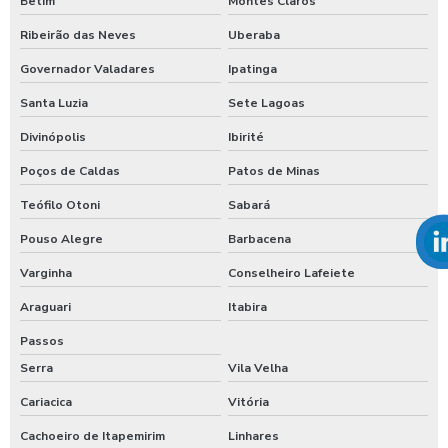
Betim
Montes Claros
Ribeirão das Neves
Uberaba
Governador Valadares
Ipatinga
Santa Luzia
Sete Lagoas
Divinópolis
Ibirité
Poços de Caldas
Patos de Minas
Teófilo Otoni
Sabará
Pouso Alegre
Barbacena
Varginha
Conselheiro Lafeiete
Araguari
Itabira
Passos
Serra
Vila Velha
Cariacica
Vitória
Cachoeiro de Itapemirim
Linhares