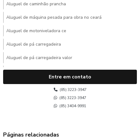
Aluguel de caminhão prancha
Aluguel de máquina pesada para obra no ceará
Aluguel de motoniveladora ce
Aluguel de pá carregadeira
Aluguel de pá carregadeira valor
Aluguel de retroescavadeira
Entre em contato
Aluguel de retroescavadeira mensal
(85) 3223-3947
Aluguel de retroescavadeira mensal preço
(85) 3223-3947
(85) 3404-9991
Aluguel de rolo compactador no ceará
Aluguel de trator de esteira ce
Páginas relacionadas
Aluguel de trator de esteira no ceará