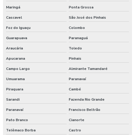
Maringá
Ponta Grossa
Cascavel
São José dos Pinhais
Foz do Iguaçu
Colombo
Guarapuava
Paranaguá
Araucária
Toledo
Apucarana
Pinhais
Campo Largo
Almirante Tamandaré
Umuarama
Paranavaí
Piraquara
Cambé
Sarandi
Fazenda Rio Grande
Paranavaí
Francisco Beltrão
Pato Branco
Cianorte
Telêmaco Borba
Castro