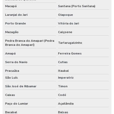
Macapá
Santana (Porto Santana)
Laranjal do Jari
Oiapoque
Porto Grande
Vitória do Jari
Mazagão
Calçoene
Pedra Branca do Amapari (Pedra
Tartarugalzinho
Branca do Amaparí)
Amapá
Ferreira Gomes
Serra do Navio
Cutias
Pracuúba
Itaubal
São Luís
Imperatriz
São José de Ribamar
Timon
Caixas
Codó
Paço do Lumiar
Açailândia
Bacabal
Balsas