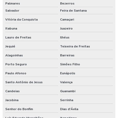
Palmares
Bezerros
Salvador
Feira de Santana
Vitória da Conquista
Camaçari
Itabuna
Juazeiro
Lauro de Freitas
Ilhéus
Jequié
Teixeira de Freitas
Alagoinhas
Barreiras
Porto Seguro
Simões Filho
Paulo Afonso
Eunápolis
Santo Antônio de Jesus
Valença
Candeias
Guanambi
Jacobina
Serrinha
Senhor do Bonfim
Dias d'Ávila
Luís Eduardo Magalhães
Itapetinga