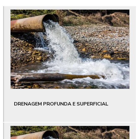
Aluguel escavadeira hidráulica no ceará
Cubação terraplanagem
Custo terraplanagem
Drenagem de águas pluviais
Drenagem de águas pluviais em terrenos
Drenagem de loteamento
Drenagem pluvial
DRENAGEM PROFUNDA E SUPERFICIAL
Drenagem profunda e superficial
Empresa de aluguel de caminhão basculante no ceará
Empresa de enleiramento de material lenhoso