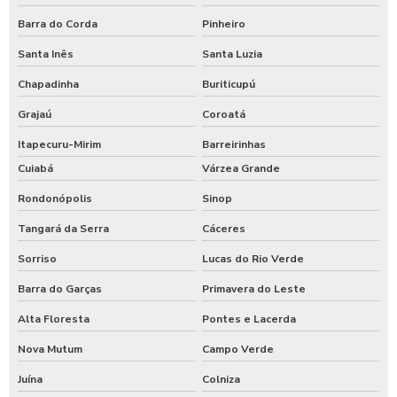
Barra do Corda
Pinheiro
Santa Inês
Santa Luzia
Chapadinha
Buriticupú
Grajaú
Coroatá
Itapecuru-Mirim
Barreirinhas
Cuiabá
Várzea Grande
Rondonópolis
Sinop
Tangará da Serra
Cáceres
Sorriso
Lucas do Rio Verde
Barra do Garças
Primavera do Leste
Alta Floresta
Pontes e Lacerda
Nova Mutum
Campo Verde
Juína
Colniza