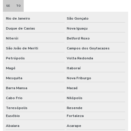
SE
TO
Orçamento de terraplanagem
Rio de Janeiro
São Gonçalo
Preço aluguel de rolo compactador
Duque de Caxias
Nova Iguaçu
Preço aluguel trator de esteira
Niterói
Belford Roxo
Prestação de serviços de terraplanagem
São João de Meriti
Campos dos Goytacazes
Quanto custa serviço de terraplanagem
Petrópolis
Volta Redonda
Magé
Itaboraí
Serviço de cubagem ceará
Mesquita
Nova Friburgo
Serviço de delimitação das áreas de preservação ambiental
Barra Mansa
Macaé
Serviço de demarcação de árvores
Cabo Frio
Nilópolis
Teresópolis
Resende
Serviço de enleiramento de material lenhoso
Eusébio
Fortaleza
Serviço de supressão mecânica
Abaiara
Acarape