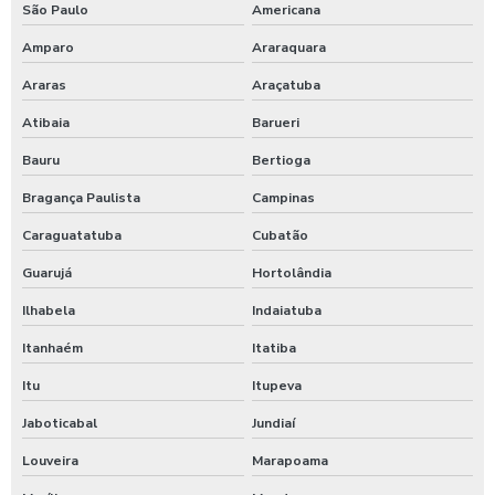
São Paulo
Americana
Amparo
Araraquara
Araras
Araçatuba
Atibaia
Barueri
Bauru
Bertioga
Bragança Paulista
Campinas
Caraguatatuba
Cubatão
Guarujá
Hortolândia
Ilhabela
Indaiatuba
Itanhaém
Itatiba
Itu
Itupeva
Jaboticabal
Jundiaí
Louveira
Marapoama