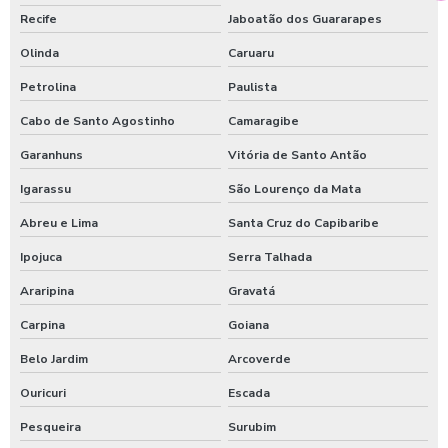
Recife
Jaboatão dos Guararapes
Olinda
Caruaru
Petrolina
Paulista
Cabo de Santo Agostinho
Camaragibe
Garanhuns
Vitória de Santo Antão
Igarassu
São Lourenço da Mata
Abreu e Lima
Santa Cruz do Capibaribe
Ipojuca
Serra Talhada
Araripina
Gravatá
Carpina
Goiana
Belo Jardim
Arcoverde
Ouricuri
Escada
Pesqueira
Surubim