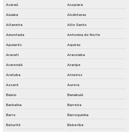
Serviço de terraplanagem
Acaraú
Acopiara
Aiuaba
Alcântaras
Serviço de topografia no ceará
Altaneira
Alto Santo
Serviços de terraplanagem preço
Amontada
Antonina do Norte
Supressão vegetal empresas
Apuiarés
Aquiraz
Terraplanagem e escavação preço
Aracati
Aracoiaba
Ararendá
Araripe
Terraplanagem e locação de obra
Aratuba
Arneiroz
Terraplanagem empresa
Assaré
Aurora
Terraplanagem orçamento
Baixio
Banabuiú
Terraplanagem para construção civil
Barbalha
Barreira
Barro
Barroquinha
Terraplanagem para pavimentação
Baturité
Beberibe
Terraplanagem preço