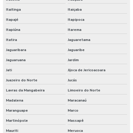
Itaitinga
Itaiçaba
Empresa de terraplenagem em piauí
Itapajé
Itapipoca
Empresa de topografia rio grande do norte
Itapiúna
Itarema
Empresas de terraplanagem em minas gerais
Itatira
Jaguaretama
Jaguaribara
Jaguaribe
Serviço de terraplenagem em minas gerais
Jaguaruana
Jardim
Serviços de terraplanagem em natal
Jati
Jijoca de Jericoacoara
Empresa de escavação em pernambuco
Juazeiro do Norte
Jucás
Empresa de escavação no ceará
Lavras da Mangabeira
Limoeiro do Norte
Madalena
Maracanaú
Empresa de terraplanagem em pernambuco
Maranguape
Marco
Empresa de terraplanagem no nordeste
Martinópole
Massapê
Empresa especializada em terraplanagem
Mauriti
Meruoca