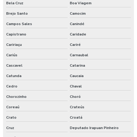
Bela Cruz
Boa Viagem
Terraplanagem preço m3
Brejo Santo
Camocim
Terraplanagem valor
Campos Sales
Canindé
Capistrano
Caridade
Terraplenagem serviços
Caririaçu
Cariré
Topografia obras grandes no ceará
Cariús
Carnaubal
Trator de pneus para obras no ceará
Cascavel
Catarina
Valor do aluguel de retroescavadeira
Catunda
Caucaia
Cedro
Chaval
Valor do serviço de terraplanagem
Chorozinho
Choró
Valor pavimentação ceará
Coreaú
Crateús
Valor supressão vegetal no ceará
Crato
Croatá
Cruz
Deputado Irapuan Pinheiro
Valor terraplenagem no ceará