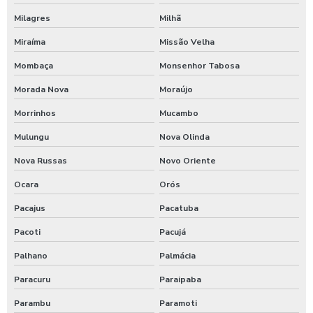
Empresa terraplanagem em alagoas
Milagres
Milhã
Miraíma
Missão Velha
Empresa terraplanagem em sergipe
Mombaça
Monsenhor Tabosa
Preço de terraplanagem no ceará
Morada Nova
Moraújo
Serviço de terraplanagem na paraíba
Morrinhos
Mucambo
Terraplanagem em pernambuco
Mulungu
Nova Olinda
Nova Russas
Novo Oriente
Terraplanagem no piauí
Ocara
Orós
Terraplanagem para projetos de grande escala
Pacajus
Pacatuba
Pacoti
Pacujá
Palhano
Palmácia
Paracuru
Paraipaba
Parambu
Paramoti