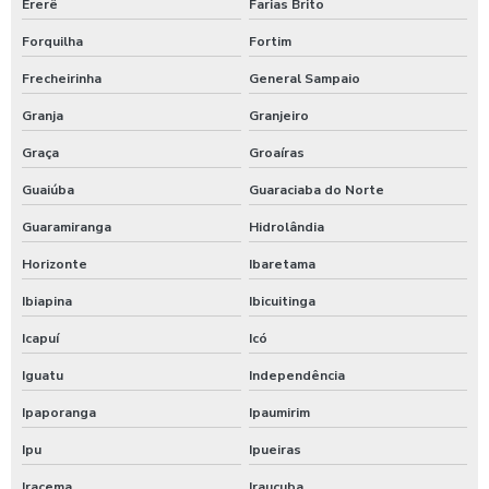
Ererê
Farias Brito
Empresa de terraplenagem no ceará
Forquilha
Fortim
Empresa especialista em terraplanagem
Frecheirinha
General Sampaio
Empresa especialista em terraplanagem no ceará
Granja
Granjeiro
Graça
Groaíras
Empresa de supressão vegetal na bahia
Guaiúba
Guaraciaba do Norte
Empresa de terraplanagem ce
Guaramiranga
Hidrolândia
Empresa de terraplanagem fortaleza
Horizonte
Ibaretama
Empresa de terraplanagem na bahia
Ibiapina
Ibicuitinga
Icapuí
Icó
Empresa de terraplanagem no ceará
Iguatu
Independência
Empresa de terraplanagem perto de mim
Ipaporanga
Ipaumirim
Empresa de terraplanagem pi
Ipu
Ipueiras
Empresa de terraplanagem rn
Iracema
Irauçuba