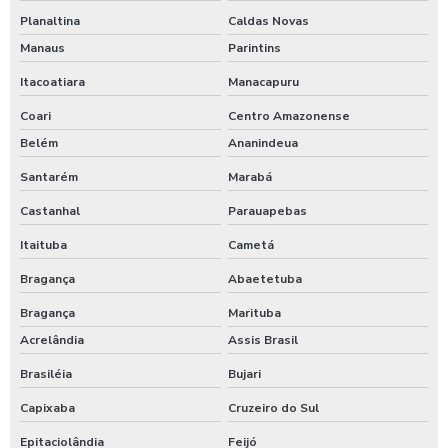
Planaltina
Caldas Novas
Manaus
Parintins
Itacoatiara
Manacapuru
Coari
Centro Amazonense
Belém
Ananindeua
Santarém
Marabá
Castanhal
Parauapebas
Itaituba
Cametá
Bragança
Abaetetuba
Bragança
Marituba
Acrelândia
Assis Brasil
Brasiléia
Bujari
Capixaba
Cruzeiro do Sul
Epitaciolândia
Feijó