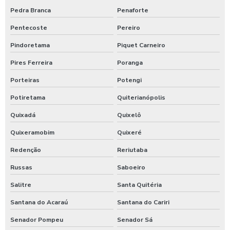
Pedra Branca
Penaforte
Pentecoste
Pereiro
Pindoretama
Piquet Carneiro
Pires Ferreira
Poranga
Porteiras
Potengi
Potiretama
Quiterianópolis
Quixadá
Quixelô
Quixeramobim
Quixeré
Redenção
Reriutaba
Russas
Saboeiro
Salitre
Santa Quitéria
Santana do Acaraú
Santana do Cariri
Senador Pompeu
Senador Sá