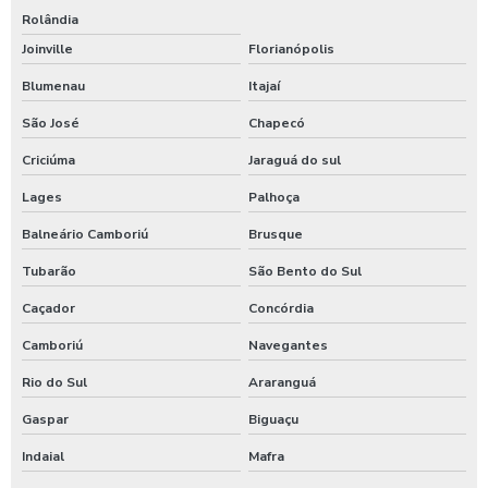
Rolândia
Joinville
Florianópolis
Blumenau
Itajaí
São José
Chapecó
Criciúma
Jaraguá do sul
Lages
Palhoça
Balneário Camboriú
Brusque
Tubarão
São Bento do Sul
Caçador
Concórdia
Camboriú
Navegantes
Rio do Sul
Araranguá
Gaspar
Biguaçu
Indaial
Mafra