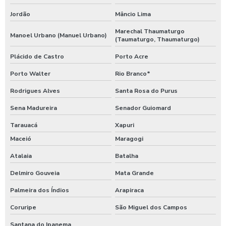
Jordão
Mâncio Lima
Marechal Thaumaturgo
Manoel Urbano (Manuel Urbano)
(Taumaturgo, Thaumaturgo)
Plácido de Castro
Porto Acre
Porto Walter
Rio Branco*
Rodrigues Alves
Santa Rosa do Purus
Sena Madureira
Senador Guiomard
Tarauacá
Xapuri
Maceió
Maragogi
Atalaia
Batalha
Delmiro Gouveia
Mata Grande
Palmeira dos Índios
Arapiraca
Coruripe
São Miguel dos Campos
Santana do Ipanema