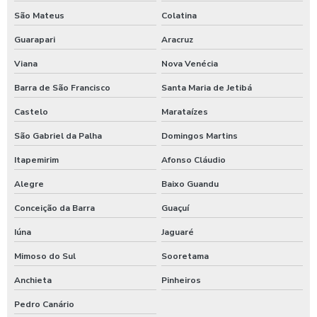
São Mateus
Colatina
Guarapari
Aracruz
Viana
Nova Venécia
Barra de São Francisco
Santa Maria de Jetibá
Castelo
Marataízes
São Gabriel da Palha
Domingos Martins
Itapemirim
Afonso Cláudio
Alegre
Baixo Guandu
Conceição da Barra
Guaçuí
Iúna
Jaguaré
Mimoso do Sul
Sooretama
Anchieta
Pinheiros
Pedro Canário