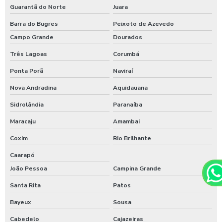
Guarantã do Norte
Juara
Barra do Bugres
Peixoto de Azevedo
Campo Grande
Dourados
Três Lagoas
Corumbá
Ponta Porã
Naviraí
Nova Andradina
Aquidauana
Sidrolândia
Paranaíba
Maracaju
Amambai
Coxim
Rio Brilhante
Caarapó
João Pessoa
Campina Grande
Santa Rita
Patos
Bayeux
Sousa
Cabedelo
Cajazeiras