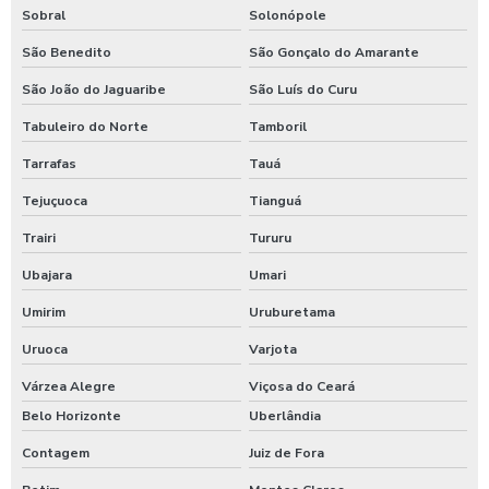
Sobral
Solonópole
São Benedito
São Gonçalo do Amarante
São João do Jaguaribe
São Luís do Curu
Tabuleiro do Norte
Tamboril
Tarrafas
Tauá
Tejuçuoca
Tianguá
Trairi
Tururu
Ubajara
Umari
Umirim
Uruburetama
Uruoca
Varjota
Várzea Alegre
Viçosa do Ceará
Belo Horizonte
Uberlândia
Contagem
Juiz de Fora