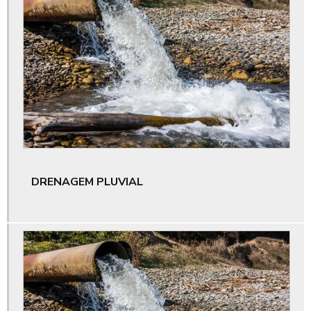
Empresa de estudos ambientais
Empresa de supressão mecânica
Empresa de terraplenagem
Empresa que aluga escavadeira hidráulica
Empresa que aluga máquinas grandes para obra no ceará
Empresa que aluga motoniveladora para obras grandes
DRENAGEM PLUVIAL
Empresa que aluga rolo compactador
Empresa que faz supressão vegetal ceará
Empresa que loca máquina pesada para obra
Empresas de pavimentação de rodovias