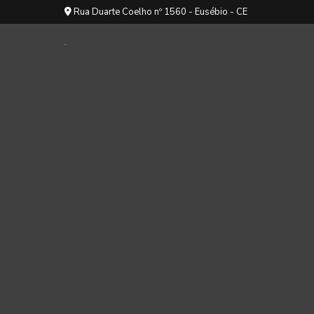
Rua Duarte Coelho nº 1560 - Eusébio - CE