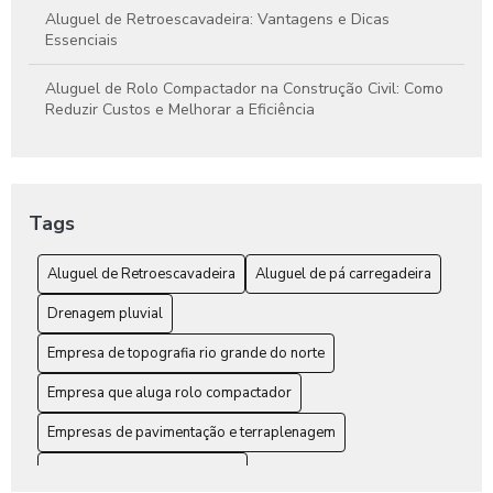
Aluguel de Retroescavadeira: Vantagens e Dicas
Essenciais
Aluguel de Rolo Compactador na Construção Civil: Como
Reduzir Custos e Melhorar a Eficiência
Como a Terraplanagem Pode Otimizar e Fortalecer Seu
Projeto de Construção
Tags
Como Calcular Orçamento de Terraplanagem de Forma
Precisa e Sem Surpresas
Aluguel de Retroescavadeira
Aluguel de pá carregadeira
Como Elaborar um Orçamento de Terraplanagem Eficiente
Drenagem pluvial
para seu Projeto
Empresa de topografia rio grande do norte
Como Garantir uma Drenagem Eficiente de Águas Pluviais
para Proteger Sua Propriedade
Empresa que aluga rolo compactador
Empresas de pavimentação e terraplenagem
Dicas essenciais para escolher o aluguel ideal de pá
carregadeira e melhorar sua obra
Orçamento de terraplanagem